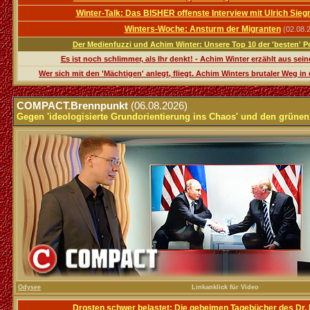
Winter-Talk: Das BISHER offenste Interview mit Ulrich Sie
Winters-Woche: Ansturm der Migranten
(02.08.
Der Medienfuzzi und Achim Winter: Unsere Top 10 der 'besten' Po
Es ist noch schlimmer, als Ihr denkt! - Achim Winter erzählt aus se
Wer sich mit den 'Mächtigen' anlegt, fliegt. Achim Winters brutaler Weg i
.
COMPACT.Brennpunkt
(06.08.2026)
Gegen 'ideologisierte Grundorientierung ins Chaos' und den grüne
Odysee
Linkanklick für Video
Drosten schwer belastet: Die geheimen Tagebücher des Dr. 