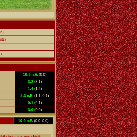
n)
itz)
a)
10:9 n.E.
(0:0)
3:2
(3:1)
1:4
(1:2)
2:3 n.E.
(1:1, 0:1)
0:1
(0:1)
3:0
(0:0)
10:9 n.E.
(0:0, 0:0)
kita Artemjew verschießt,