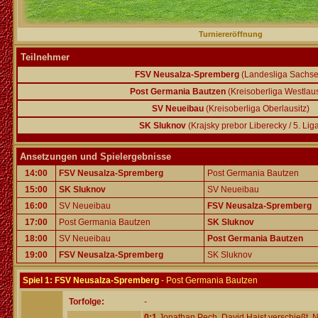
Turniereröffnung
Teilnehmer
FSV Neusalza-Spremberg
(Landesliga Sachse
Post Germania Bautzen
(Kreisoberliga Westlaus
SV Neueibau
(Kreisoberliga Oberlausitz)
SK Sluknov
(Krajsky prebor Liberecky / 5. Lig
Ansetzungen und Spielergebnisse
14:00
FSV Neusalza-Spremberg
Post Germania Bautzen
15:00
SK Sluknov
SV Neueibau
16:00
SV Neueibau
FSV Neusalza-Spremberg
17:00
Post Germania Bautzen
SK Sluknov
18:00
SV Neueibau
Post Germania Bautzen
19:00
FSV Neusalza-Spremberg
SK Sluknov
Spiel 1: FSV Neusalza-Spremberg
- Post Germania Bautzen
Torfolge:
-
0:1
Jonathan Pech, David Haist verschießt, Ni