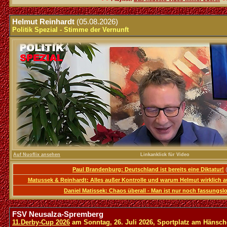
.
Helmut Reinhardt
(05.08.2026)
Politik Spezial - Stimme der Vernunft
Auf Nuoflix ansehen
Linkanklick für Video
Paul Brandenburg: Deutschland ist bereits eine Diktatur!
(
Matussek & Reinhardt: Alles außer Kontrolle und warum Helmut wirklich a
Daniel Matissek: Chaos überall - Man ist nur noch fassungsl
.
FSV Neusalza-Spremberg
11.Derby-Cup 2026
am Sonntag, 26. Juli 2026, Sportplatz am Hänsc