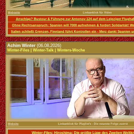
Webseite
Linkanklick für Video
Anschlag? Bustour & Führung zur Antonov-124 auf dem Leipziger Flughafe
Ohne Rechtsanspruch: Spanien will 7000 aufnehmen & fordert Solidarität! Wer
Italien schließt Grenzen, Finnland führt Kontrollen ein - Merz dankt Spanien 
.
Achim Winter
(06.08.2026)
Winter-Files | Winter-Talk | Winters-Woche
Website
Linkanklick für Playlist's - Die neueste Folge zuerst
Winter-Files: Hiroshima: Die größte Lüge des Zweiten Weltk