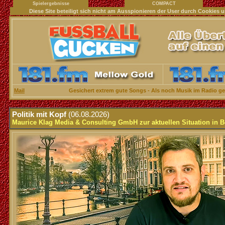
Spielergebnisse
COMPACT
Diese Site beteiligt sich nicht am Ausspionieren der User durch Cookie
Mail
Gesichert extrem gute Songs - Als noch Musik im Radio ge
.
Politik mit Kopf
(06.08.2026)
Maurice Klag Media & Consulting GmbH zur aktuellen Situation in B