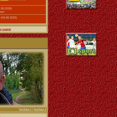
.08.2026)
hert
(04.08.2026)
r zuerst
YouTube 1
|
YouTube 2
<