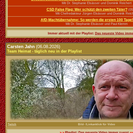
Mit Dr. Stephanie Elsässer und Dominik Reichert
CSD False Flag: Wer schützt den zweiten Täter?
(05
Mit Chefredakteur Jürgen Elsässer und Dominik Reic
AfD-Machtübernahme: So werden die ersten 100 Tage!
Mit Dr. Stephanie Elsässer und Paul Klemm
Immer aktuell mit der Playlist:
Das neueste Video imme
.
Carsten Jahn
(06.08.2026)
Team Heimat - täglich neu in der Playlist
Twitch
Bild- /Linkanklick für Video
> >
Playlist:
Das neueste Video immer zuerst
<