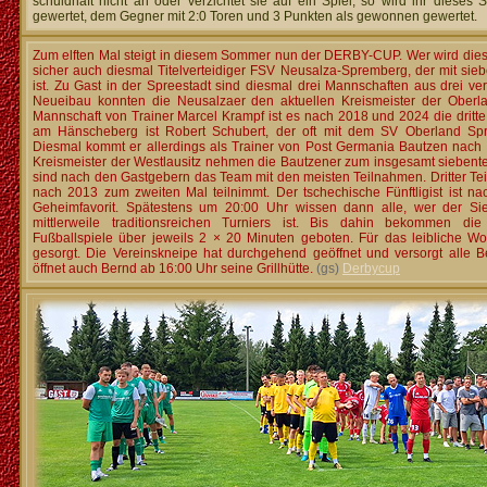
schuldhaft nicht an oder verzichtet sie auf ein Spiel, so wird ihr dieses S
gewertet, dem Gegner mit 2:0 Toren und 3 Punkten als gewonnen gewertet.
Zum elften Mal steigt in diesem Sommer nun der DERBY-CUP. Wer wird diese
sicher auch diesmal Titelverteidiger FSV Neusalza-Spremberg, der mit sie
ist. Zu Gast in der Spreestadt sind diesmal drei Mannschaften aus drei v
Neueibau konnten die Neusalzaer den aktuellen Kreismeister der Oberla
Mannschaft von Trainer Marcel Krampf ist es nach 2018 und 2024 die dritte
am Hänscheberg ist Robert Schubert, der oft mit dem SV Oberland S
Diesmal kommt er allerdings als Trainer von Post Germania Bautzen nach
Kreismeister der Westlausitz nehmen die Bautzener zum insgesamt sieben
sind nach den Gastgebern das Team mit den meisten Teilnahmen. Dritter Tei
nach 2013 zum zweiten Mal teilnimmt. Der tschechische Fünftligist ist n
Geheimfavorit. Spätestens um 20:00 Uhr wissen dann alle, wer der Sie
mittlerweile traditionsreichen Turniers ist. Bis dahin bekommen d
Fußballspiele über jeweils 2 × 20 Minuten geboten. Für das leibliche Wo
gesorgt. Die Vereinskneipe hat durchgehend geöffnet und versorgt alle 
öffnet auch Bernd ab 16:00 Uhr seine Grillhütte.
(gs)
Derbycup