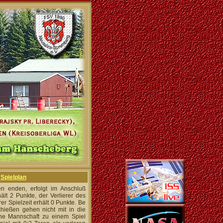
Spielplan
en enden, erfolgt im Anschluß
lt 2 Punkte, der Verlierer des
r Spielzeit erhält 0 Punkte. Be
chießen gehen nicht mit in die
eine Mannschaft zu einem Spiel