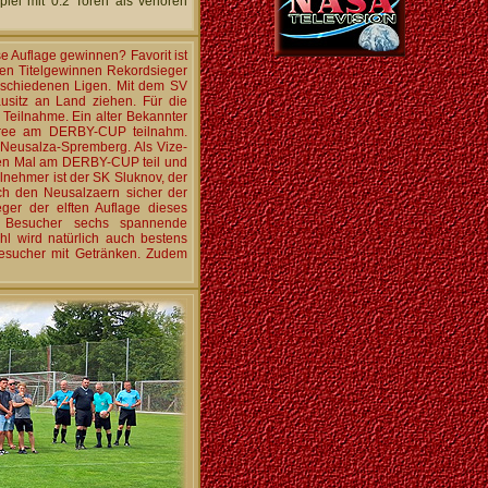
piel mit 0:2 Toren als verloren
 Auflage gewinnen? Favorit ist
ben Titelgewinnen Rekordsieger
erschiedenen Ligen. Mit dem SV
usitz an Land ziehen. Für die
 Teilnahme. Ein alter Bekannter
pree am DERBY-CUP teilnahm.
 Neusalza-Spremberg. Als Vize-
ten Mal am DERBY-CUP teil und
lnehmer ist der SK Sluknov, der
ach den Neusalzaern sicher der
ger der elften Auflage dieses
ie Besucher sechs spannende
hl wird natürlich auch bestens
Besucher mit Getränken. Zudem