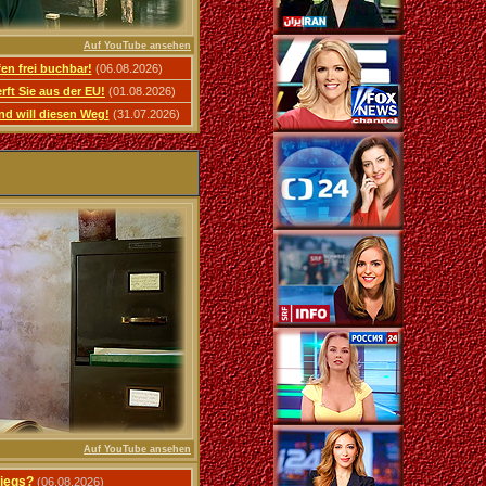
Auf YouTube ansehen
n frei buchbar!
(06.08.2026)
ft Sie aus der EU!
(01.08.2026)
und will diesen Weg!
(31.07.2026)
Auf YouTube ansehen
riegs?
(06.08.2026)