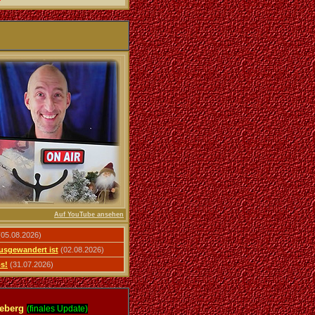
Auf YouTube ansehen
05.08.2026)
usgewandert ist
(02.08.2026)
os!
(31.07.2026)
heberg
(finales Update)