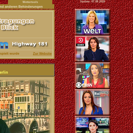
Update:
07.08.2026
Wettertools
s und anderen Behinderungen
spielt wurde
Zur Website
erlin