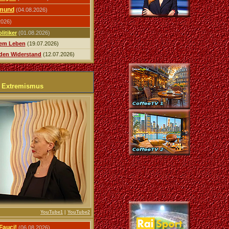
gmund
(04.08.2026)
2026)
litiker
(01.08.2026)
inem Leben
(19.07.2026)
n den Widerstand
(12.07.2026)
n Extremismus
YouTube1
|
YouTube2
Fauci!
(06.08.2026)